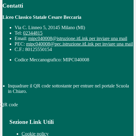
Contatti
Liceo Classico Statale Cesare Beccaria
Via C. Linneo 5, 20145 Milano (MI)
Tel:
02344815
Email:
mipc040008@istruzione.it
Link per inviare una mail
PEC:
mipc040008@pec.istruzione.it
Link per inviare una mail
C.F.: 80125550154
Codice Meccanografico: MIPC040008
Inquadrare il QR code sottostante per entrare nel portale Scuola
in Chiaro.
Sezione Link Utili
Cookie policy