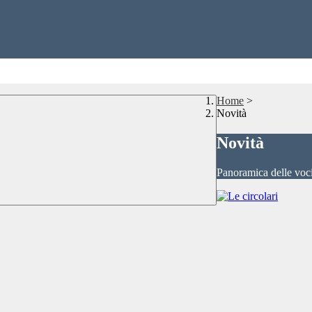
Home
>
Novità
Novità
Panoramica delle voc