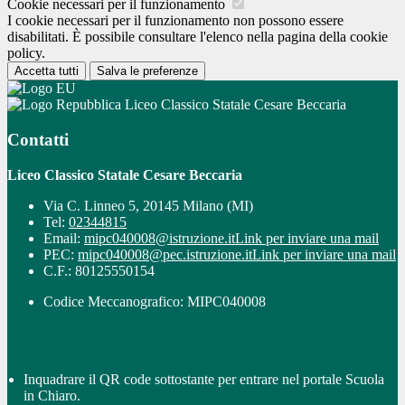
Cookie necessari per il funzionamento
I cookie necessari per il funzionamento non possono essere
disabilitati. È possibile consultare l'elenco nella pagina della cookie
policy.
Accetta tutti
Salva le preferenze
Liceo Classico Statale Cesare Beccaria
Contatti
Liceo Classico Statale Cesare Beccaria
Via C. Linneo 5, 20145 Milano (MI)
Tel:
02344815
Email:
mipc040008@istruzione.it
Link per inviare una mail
PEC:
mipc040008@pec.istruzione.it
Link per inviare una mail
C.F.: 80125550154
Codice Meccanografico: MIPC040008
Inquadrare il QR code sottostante per entrare nel portale Scuola
in Chiaro.