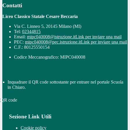
Contatti
Liceo Classico Statale Cesare Beccaria
Via C. Linneo 5, 20145 Milano (MI)
Tel:
02344815
Email:
mipc040008@istruzione.it
Link per inviare una mail
PEC:
mipc040008@pec.istruzione.it
Link per inviare una mail
C.F.: 80125550154
Codice Meccanografico: MIPC040008
Inquadrare il QR code sottostante per entrare nel portale Scuola
in Chiaro.
Sezione Link Utili
Cookie policy