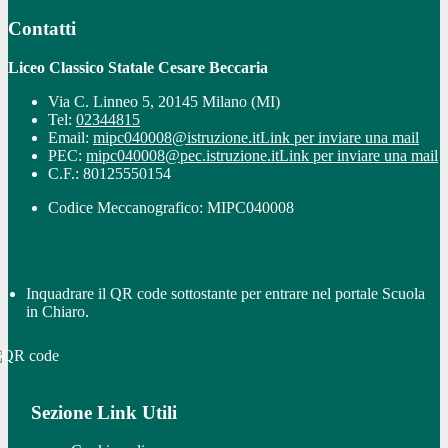
Contatti
Liceo Classico Statale Cesare Beccaria
Via C. Linneo 5, 20145 Milano (MI)
Tel:
02344815
Email:
mipc040008@istruzione.it
Link per inviare una mail
PEC:
mipc040008@pec.istruzione.it
Link per inviare una mail
C.F.: 80125550154
Codice Meccanografico: MIPC040008
Inquadrare il QR code sottostante per entrare nel portale Scuola
in Chiaro.
Sezione Link Utili