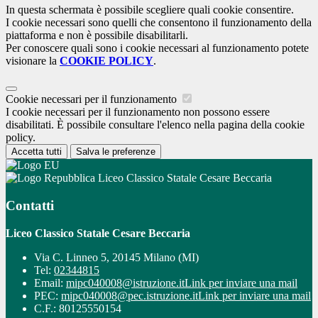
In questa schermata è possibile scegliere quali cookie consentire.
I cookie necessari sono quelli che consentono il funzionamento della
piattaforma e non è possibile disabilitarli.
Per conoscere quali sono i cookie necessari al funzionamento potete
visionare la
COOKIE POLICY
.
Cookie necessari per il funzionamento
I cookie necessari per il funzionamento non possono essere
disabilitati. È possibile consultare l'elenco nella pagina della cookie
policy.
Accetta tutti
Salva le preferenze
Liceo Classico Statale Cesare Beccaria
Contatti
Liceo Classico Statale Cesare Beccaria
Via C. Linneo 5, 20145 Milano (MI)
Tel:
02344815
Email:
mipc040008@istruzione.it
Link per inviare una mail
PEC:
mipc040008@pec.istruzione.it
Link per inviare una mail
C.F.: 80125550154