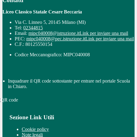
Contatti
Liceo Classico Statale Cesare Beccaria
Via C. Linneo 5, 20145 Milano (MI)
Tel:
02344815
Email:
mipc040008@istruzione.it
Link per inviare una mail
PEC:
mipc040008@pec.istruzione.it
Link per inviare una mail
C.F.: 80125550154
Codice Meccanografico: MIPC040008
Inquadrare il QR code sottostante per entrare nel portale Scuola
in Chiaro.
Sezione Link Utili
Cookie policy
Note legali