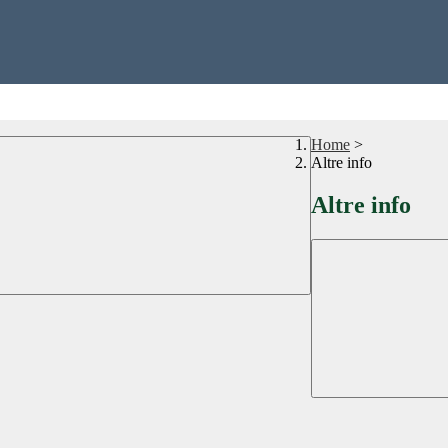
Home
>
Altre info
Altre info