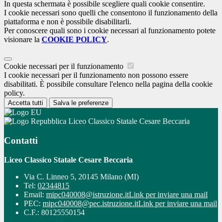
In questa schermata è possibile scegliere quali cookie consentire.
I cookie necessari sono quelli che consentono il funzionamento della
piattaforma e non è possibile disabilitarli.
Per conoscere quali sono i cookie necessari al funzionamento potete
visionare la
COOKIE POLICY
.
Cookie necessari per il funzionamento
I cookie necessari per il funzionamento non possono essere
disabilitati. È possibile consultare l'elenco nella pagina della cookie
policy.
Accetta tutti
Salva le preferenze
Liceo Classico Statale Cesare Beccaria
Contatti
Liceo Classico Statale Cesare Beccaria
Via C. Linneo 5, 20145 Milano (MI)
Tel:
02344815
Email:
mipc040008@istruzione.it
Link per inviare una mail
PEC:
mipc040008@pec.istruzione.it
Link per inviare una mail
C.F.: 80125550154