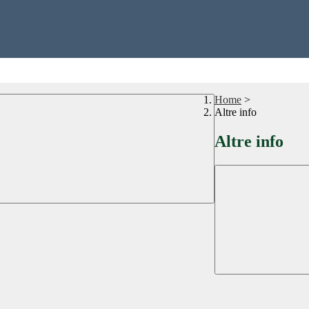
Home
>
Altre info
Altre info