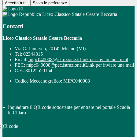
Accetta tutti
Salva le preferenze
Liceo Classico Statale Cesare Beccaria
Contatti
Liceo Classico Statale Cesare Beccaria
Via C. Linneo 5, 20145 Milano (MI)
Tel:
02344815
Email:
mipc040008@istruzione.it
Link per inviare una mail
PEC:
mipc040008@pec.istruzione.it
Link per inviare una mail
C.F.: 80125550154
Codice Meccanografico: MIPC040008
Inquadrare il QR code sottostante per entrare nel portale Scuola
in Chiaro.