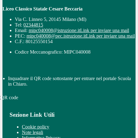
Liceo Classico Statale Cesare Beccaria
Via C. Linneo 5, 20145 Milano (MI)
Tel:
02344815
Email:
mipc040008@istruzione.it
Link per inviare una mail
PEC:
mipc040008@pec.istruzione.it
Link per inviare una mail
C.F.: 80125550154
Codice Meccanografico: MIPC040008
Inquadrare il QR code sottostante per entrare nel portale Scuola
in Chiaro.
Sezione Link Utili
Cookie policy
Note legali
Informativa Privacy