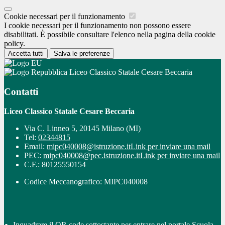
Cookie necessari per il funzionamento
I cookie necessari per il funzionamento non possono essere
disabilitati. È possibile consultare l'elenco nella pagina della cookie
policy.
Accetta tutti
Salva le preferenze
Liceo Classico Statale Cesare Beccaria
Contatti
Liceo Classico Statale Cesare Beccaria
Via C. Linneo 5, 20145 Milano (MI)
Tel:
02344815
Email:
mipc040008@istruzione.it
Link per inviare una mail
PEC:
mipc040008@pec.istruzione.it
Link per inviare una mail
C.F.: 80125550154
Codice Meccanografico: MIPC040008
Inquadrare il QR code sottostante per entrare nel portale Scuola