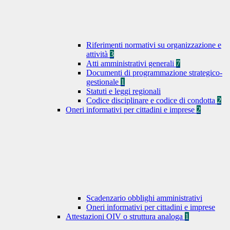
Riferimenti normativi su organizzazione e
attività
3
Atti amministrativi generali
7
Documenti di programmazione strategico-
gestionale
1
Statuti e leggi regionali
Codice disciplinare e codice di condotta
2
Oneri informativi per cittadini e imprese
2
Scadenzario obblighi amministrativi
Oneri informativi per cittadini e imprese
Attestazioni OIV o struttura analoga
1