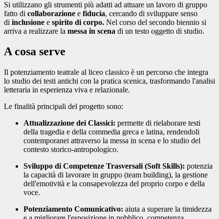
Si utilizzano gli strumenti più adatti ad attuare un lavoro di gruppo
fatto di
collaborazione
e
fiducia
, cercando di sviluppare senso
di
inclusione
e
spirito di corpo.
Nel corso del secondo biennio si
arriva a realizzare la
messa in scena
di un testo oggetto di studio.
A cosa serve
Il potenziamento teatrale al liceo classico è un percorso che integra
lo studio dei testi antichi con la pratica scenica, trasformando l'analisi
letteraria in esperienza viva e relazionale.
Le finalità principali del progetto sono:
Attualizzazione dei Classici:
permette di rielaborare testi
della tragedia e della commedia greca e latina, rendendoli
contemporanei attraverso la messa in scena e lo studio del
contesto storico-antropologico.
Sviluppo di Competenze Trasversali (Soft Skills):
potenzia
la capacità di lavorare in gruppo (team building), la gestione
dell'emotività e la consapevolezza del proprio corpo e della
voce.
Potenziamento Comunicativo:
aiuta a superare la timidezza
e a migliorare l'esposizione in pubblico, competenza