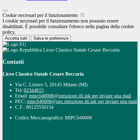
Cookie necessari per il funzionamento
I cookie necessari per il funzionamento non possono essere
disabilitati. È possibile consultare l'elenco nella pagina della cookie
policy.
Accetta tutti
Salva le preferenze
Liceo Classico Statale Cesare Beccaria
Contatti
Liceo Classico Statale Cesare Beccaria
Via C. Linneo 5, 20145 Milano (MI)
Tel:
02344815
Email:
mipc040008@istruzione.it
Link per inviare una mail
PEC:
mipc040008@pec.istruzione.it
Link per inviare una mail
C.F.: 80125550154
Codice Meccanografico: MIPC040008