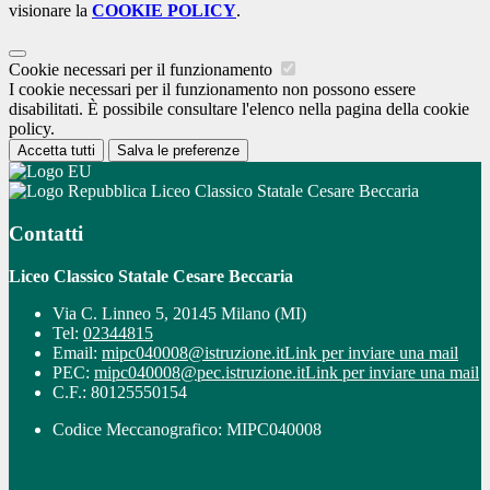
visionare la
COOKIE POLICY
.
Cookie necessari per il funzionamento
I cookie necessari per il funzionamento non possono essere
disabilitati. È possibile consultare l'elenco nella pagina della cookie
policy.
Accetta tutti
Salva le preferenze
Liceo Classico Statale Cesare Beccaria
Contatti
Liceo Classico Statale Cesare Beccaria
Via C. Linneo 5, 20145 Milano (MI)
Tel:
02344815
Email:
mipc040008@istruzione.it
Link per inviare una mail
PEC:
mipc040008@pec.istruzione.it
Link per inviare una mail
C.F.: 80125550154
Codice Meccanografico: MIPC040008