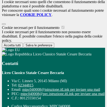
I cookie necessari sono quelli che consentono il funzionamento della
piattaforma e non è possibile disabilitarli.
Per conoscere quali sono i cookie necessari al funzionamento potete
visionare la
COOKIE POLICY
.
Cookie necessari per il funzionamento
I cookie necessari per il funzionamento non possono essere
disabilitati. È possibile consultare l'elenco nella pagina della cookie
policy.
Accetta tutti
Salva le preferenze
Liceo Classico Statale Cesare Beccaria
Contatti
Liceo Classico Statale Cesare Beccaria
Via C. Linneo 5, 20145 Milano (MI)
Tel:
02344815
Email:
mipc040008@istruzione.it
Link per inviare una mail
PEC:
mipc040008@pec.istruzione.it
Link per inviare una mail
C.F.: 80125550154
Codice Meccanografico: MIPC040008