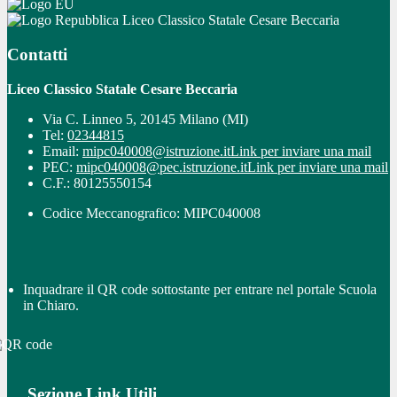
Liceo Classico Statale Cesare Beccaria
Contatti
Liceo Classico Statale Cesare Beccaria
Via C. Linneo 5, 20145 Milano (MI)
Tel:
02344815
Email:
mipc040008@istruzione.it
Link per inviare una mail
PEC:
mipc040008@pec.istruzione.it
Link per inviare una mail
C.F.: 80125550154
Codice Meccanografico: MIPC040008
Inquadrare il QR code sottostante per entrare nel portale Scuola
in Chiaro.
Sezione Link Utili