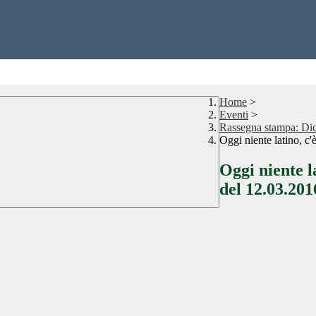
Home
>
Eventi
>
Rassegna stampa: Di
Oggi niente latino, c
Oggi niente l
del 12.03.201