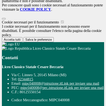
piattaforma e non è possibile disabilitarli.
Per conoscere quali sono i cookie necessari al funzionamento potete
visionare la
COOKIE POLICY
.
Cookie necessari per il funzionamento
I cookie necessari per il funzionamento non possono essere
disabilitati. È possibile consultare l'elenco nella pagina della cookie
policy.
Accetta tutti
Salva le preferenze
Liceo Classico Statale Cesare Beccaria
Contatti
Liceo Classico Statale Cesare Beccaria
Via C. Linneo 5, 20145 Milano (MI)
Tel:
02344815
Email:
mipc040008@istruzione.it
Link per inviare una mail
PEC:
mipc040008@pec.istruzione.it
Link per inviare una mail
C.F.: 80125550154
Codice Meccanografico: MIPC040008