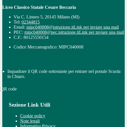
Liceo Classico Statale Cesare Beccaria
Via C. Linneo 5, 20145 Milano (MI)
Tel:
02344815
Email:
mipc040008@istruzione.it
Link per inviare una mail
PEC:
mipc040008@pec.istruzione.it
Link per inviare una mail
C.F.: 80125550154
Codice Meccanografico: MIPC040008
Inquadrare il QR code sottostante per entrare nel portale Scuola
in Chiaro.
Sezione Link Utili
Cookie policy
Note legali
Informativa Privacy