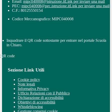
Email:
mipc040008@istruzione.it
Link per inviare una mail
PEC:
mipc040008@pec.istruzione.it
Link per inviare una mail
C.F.: 80125550154
Codice Meccanografico: MIPC040008
Inquadrare il QR code sottostante per entrare nel portale Scuola
in Chiaro.
Sezione Link Utili
Cookie policy
Note legali
Informativa Privacy
Ufficio Relazioni con il Pubblico
Dichiarazione di accessibilità
Obiettivi di accessibilità
Whistleblowing
Gestione consensi cookie