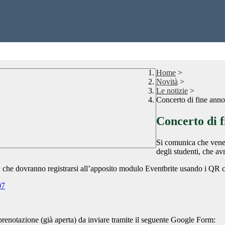
Home
>
Novità
>
Le notizie
>
Concerto di fine anno
Concerto di f
Si comunica che vener
degli studenti, che av
o, che dovranno registrarsi all’apposito modulo Eventbrite usando i QR c
07
a prenotazione (già aperta) da inviare tramite il seguente Google Form: