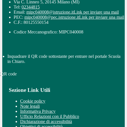
Via C. Linneo 5, 20145 Milano (MI)
Tel:
02344815
Email:
mipc040008@istruzione.it
Link per inviare una mail
PEC:
mipc040008@pec.istruzione.it
Link per inviare una mail
C.F.: 80125550154
Codice Meccanografico: MIPC040008
Inquadrare il QR code sottostante per entrare nel portale Scuola
in Chiaro.
Sezione Link Utili
Cookie policy
Note legali
Informativa Privacy
Ufficio Relazioni con il Pubblico
Dichiarazione di accessibilità
Obiettivi di accessibilità