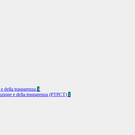
 e della trasparenza
3
rruzione e della trasparenza (PTPCT)
1