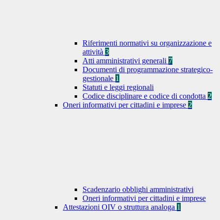
Riferimenti normativi su organizzazione e
attività
3
Atti amministrativi generali
7
Documenti di programmazione strategico-
gestionale
1
Statuti e leggi regionali
Codice disciplinare e codice di condotta
2
Oneri informativi per cittadini e imprese
2
Scadenzario obblighi amministrativi
Oneri informativi per cittadini e imprese
Attestazioni OIV o struttura analoga
1