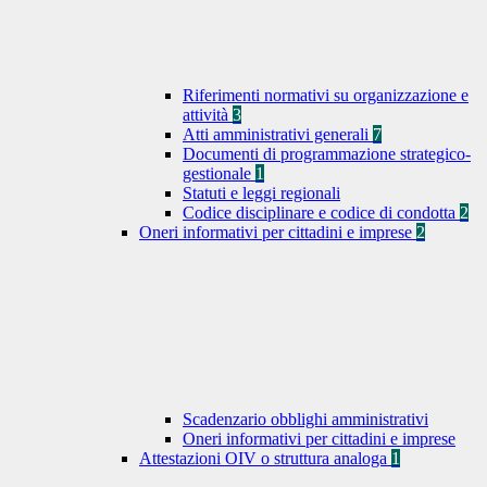
Riferimenti normativi su organizzazione e
attività
3
Atti amministrativi generali
7
Documenti di programmazione strategico-
gestionale
1
Statuti e leggi regionali
Codice disciplinare e codice di condotta
2
Oneri informativi per cittadini e imprese
2
Scadenzario obblighi amministrativi
Oneri informativi per cittadini e imprese
Attestazioni OIV o struttura analoga
1