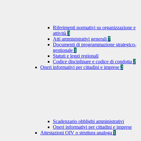
Riferimenti normativi su organizzazione e
attività
3
Atti amministrativi generali
7
Documenti di programmazione strategico-
gestionale
1
Statuti e leggi regionali
Codice disciplinare e codice di condotta
2
Oneri informativi per cittadini e imprese
2
Scadenzario obblighi amministrativi
Oneri informativi per cittadini e imprese
Attestazioni OIV o struttura analoga
1