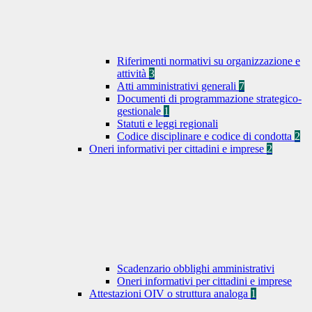
Riferimenti normativi su organizzazione e
attività
3
Atti amministrativi generali
7
Documenti di programmazione strategico-
gestionale
1
Statuti e leggi regionali
Codice disciplinare e codice di condotta
2
Oneri informativi per cittadini e imprese
2
Scadenzario obblighi amministrativi
Oneri informativi per cittadini e imprese
Attestazioni OIV o struttura analoga
1