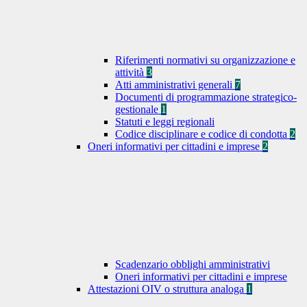
Riferimenti normativi su organizzazione e
attività
3
Atti amministrativi generali
7
Documenti di programmazione strategico-
gestionale
1
Statuti e leggi regionali
Codice disciplinare e codice di condotta
2
Oneri informativi per cittadini e imprese
2
Scadenzario obblighi amministrativi
Oneri informativi per cittadini e imprese
Attestazioni OIV o struttura analoga
1