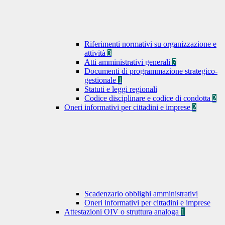
Riferimenti normativi su organizzazione e
attività
3
Atti amministrativi generali
7
Documenti di programmazione strategico-
gestionale
1
Statuti e leggi regionali
Codice disciplinare e codice di condotta
2
Oneri informativi per cittadini e imprese
2
Scadenzario obblighi amministrativi
Oneri informativi per cittadini e imprese
Attestazioni OIV o struttura analoga
1