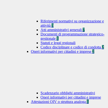
Riferimenti normativi su organizzazione e
attività
3
Atti amministrativi generali
7
Documenti di programmazione strategico-
gestionale
1
Statuti e leggi regionali
Codice disciplinare e codice di condotta
2
Oneri informativi per cittadini e imprese
2
Scadenzario obblighi amministrativi
Oneri informativi per cittadini e imprese
Attestazioni OIV o struttura analoga
1