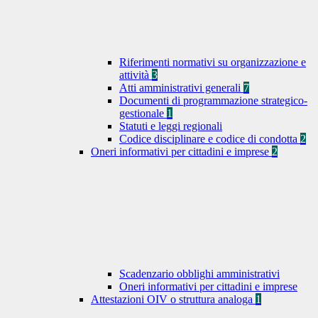
Riferimenti normativi su organizzazione e
attività
3
Atti amministrativi generali
7
Documenti di programmazione strategico-
gestionale
1
Statuti e leggi regionali
Codice disciplinare e codice di condotta
2
Oneri informativi per cittadini e imprese
2
Scadenzario obblighi amministrativi
Oneri informativi per cittadini e imprese
Attestazioni OIV o struttura analoga
1