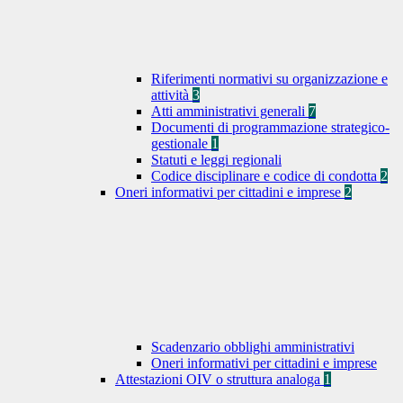
Riferimenti normativi su organizzazione e
attività
3
Atti amministrativi generali
7
Documenti di programmazione strategico-
gestionale
1
Statuti e leggi regionali
Codice disciplinare e codice di condotta
2
Oneri informativi per cittadini e imprese
2
Scadenzario obblighi amministrativi
Oneri informativi per cittadini e imprese
Attestazioni OIV o struttura analoga
1