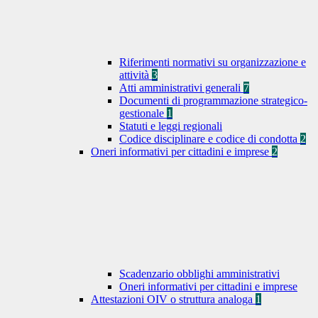
Riferimenti normativi su organizzazione e
attività
3
Atti amministrativi generali
7
Documenti di programmazione strategico-
gestionale
1
Statuti e leggi regionali
Codice disciplinare e codice di condotta
2
Oneri informativi per cittadini e imprese
2
Scadenzario obblighi amministrativi
Oneri informativi per cittadini e imprese
Attestazioni OIV o struttura analoga
1