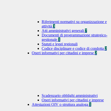
Riferimenti normativi su organizzazione e
attività
3
Atti amministrativi generali
7
Documenti di programmazione strategico-
gestionale
1
Statuti e leggi regionali
Codice disciplinare e codice di condotta
2
Oneri informativi per cittadini e imprese
2
Scadenzario obblighi amministrativi
Oneri informativi per cittadini e imprese
Attestazioni OIV o struttura analoga
1