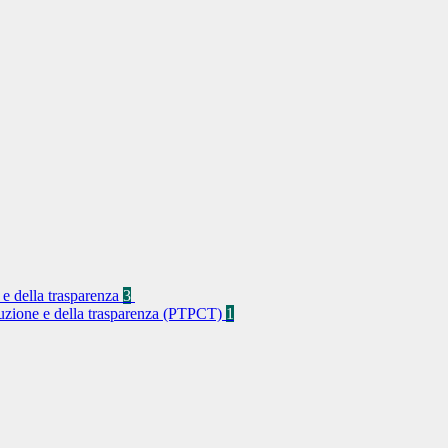
 e della trasparenza
3
rruzione e della trasparenza (PTPCT)
1