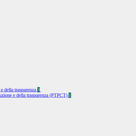
 e della trasparenza
3
rruzione e della trasparenza (PTPCT)
1