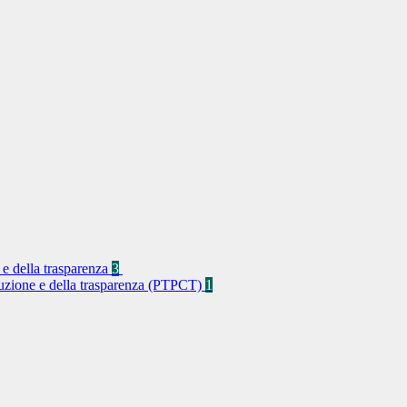
 e della trasparenza
3
rruzione e della trasparenza (PTPCT)
1