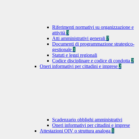
Riferimenti normativi su organizzazione e
attività
3
Atti amministrativi generali
7
Documenti di programmazione strategico-
gestionale
1
Statuti e leggi regionali
Codice disciplinare e codice di condotta
2
Oneri informativi per cittadini e imprese
2
Scadenzario obblighi amministrativi
Oneri informativi per cittadini e imprese
Attestazioni OIV o struttura analoga
1