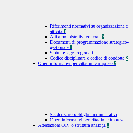
Riferimenti normativi su organizzazione e
attività
3
Atti amministrativi generali
7
Documenti di programmazione strategico-
gestionale
1
Statuti e leggi regionali
Codice disciplinare e codice di condotta
2
Oneri informativi per cittadini e imprese
2
Scadenzario obblighi amministrativi
Oneri informativi per cittadini e imprese
Attestazioni OIV o struttura analoga
1