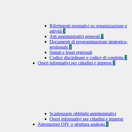
Riferimenti normativi su organizzazione e
attività
3
Atti amministrativi generali
7
Documenti di programmazione strategico-
gestionale
1
Statuti e leggi regionali
Codice disciplinare e codice di condotta
2
Oneri informativi per cittadini e imprese
2
Scadenzario obblighi amministrativi
Oneri informativi per cittadini e imprese
Attestazioni OIV o struttura analoga
1