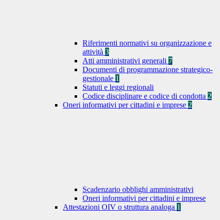
Riferimenti normativi su organizzazione e
attività
3
Atti amministrativi generali
7
Documenti di programmazione strategico-
gestionale
1
Statuti e leggi regionali
Codice disciplinare e codice di condotta
2
Oneri informativi per cittadini e imprese
2
Scadenzario obblighi amministrativi
Oneri informativi per cittadini e imprese
Attestazioni OIV o struttura analoga
1