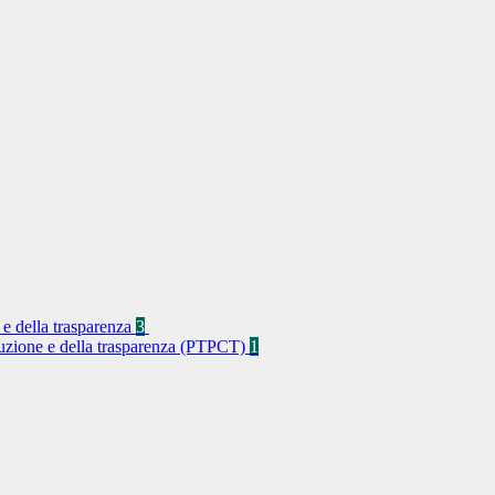
 e della trasparenza
3
rruzione e della trasparenza (PTPCT)
1