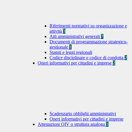
Riferimenti normativi su organizzazione e
attività
3
Atti amministrativi generali
7
Documenti di programmazione strategico-
gestionale
1
Statuti e leggi regionali
Codice disciplinare e codice di condotta
2
Oneri informativi per cittadini e imprese
2
Scadenzario obblighi amministrativi
Oneri informativi per cittadini e imprese
Attestazioni OIV o struttura analoga
1