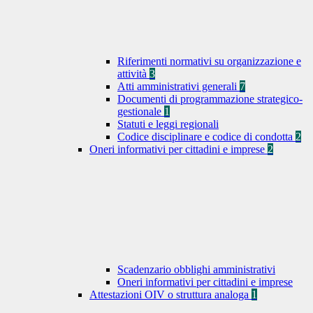
Riferimenti normativi su organizzazione e
attività
3
Atti amministrativi generali
7
Documenti di programmazione strategico-
gestionale
1
Statuti e leggi regionali
Codice disciplinare e codice di condotta
2
Oneri informativi per cittadini e imprese
2
Scadenzario obblighi amministrativi
Oneri informativi per cittadini e imprese
Attestazioni OIV o struttura analoga
1