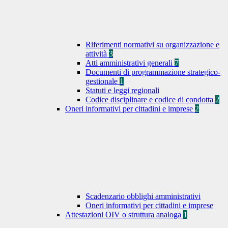
Riferimenti normativi su organizzazione e
attività
3
Atti amministrativi generali
7
Documenti di programmazione strategico-
gestionale
1
Statuti e leggi regionali
Codice disciplinare e codice di condotta
2
Oneri informativi per cittadini e imprese
2
Scadenzario obblighi amministrativi
Oneri informativi per cittadini e imprese
Attestazioni OIV o struttura analoga
1