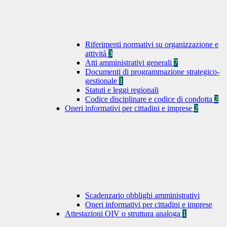
Riferimenti normativi su organizzazione e
attività
3
Atti amministrativi generali
7
Documenti di programmazione strategico-
gestionale
1
Statuti e leggi regionali
Codice disciplinare e codice di condotta
2
Oneri informativi per cittadini e imprese
2
Scadenzario obblighi amministrativi
Oneri informativi per cittadini e imprese
Attestazioni OIV o struttura analoga
1