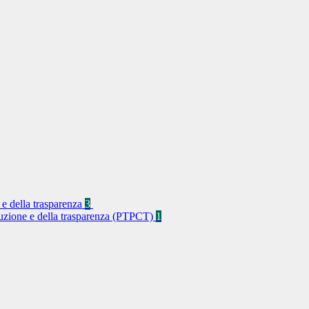
 e della trasparenza
3
rruzione e della trasparenza (PTPCT)
1