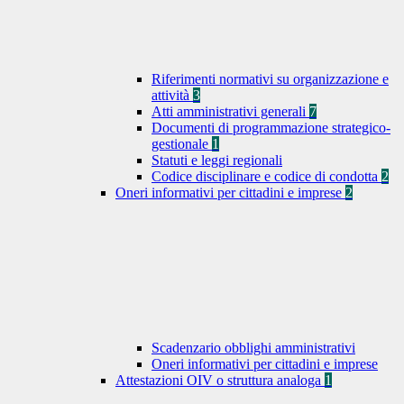
Riferimenti normativi su organizzazione e
attività
3
Atti amministrativi generali
7
Documenti di programmazione strategico-
gestionale
1
Statuti e leggi regionali
Codice disciplinare e codice di condotta
2
Oneri informativi per cittadini e imprese
2
Scadenzario obblighi amministrativi
Oneri informativi per cittadini e imprese
Attestazioni OIV o struttura analoga
1